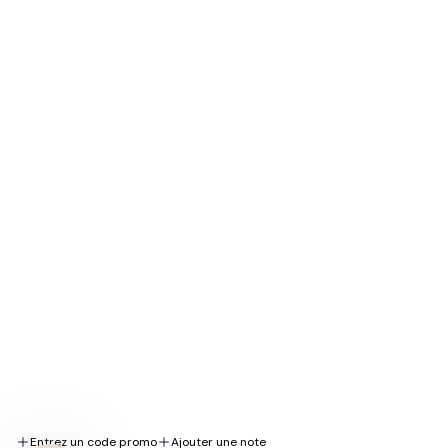
Lorsque vous vous abonnez à nos courriels. De plus,
profitez d’un accès exclusif à nos plus grosses ventes,
conseils d’experts sur la peau et promotions spéciales.
Courriel
Abonnez-Moi
En vous abonnant, vous acceptez les Conditions d’utilisation et la
Politique de confidentialité.
Nous acceptons
Suivez-nous
Entrez un code promo
Ajouter une note