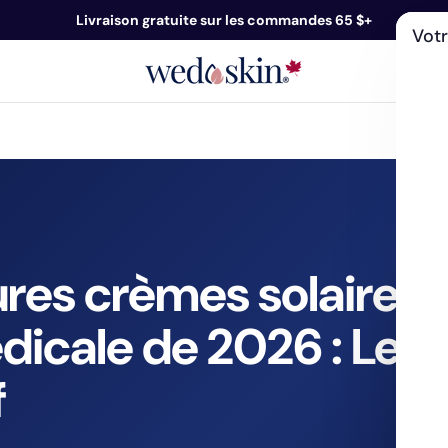
Livraison gratuite sur les commandes 65 $+
Votr
ns De La Peau
Magasinez Par Entreprise
ures crèmes solaires
dicale de 2026 : Le
f