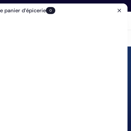
e panier d’épicerie
0
(0)
Compte
Recherche
Chariot
(0)
FR-CA
Notre Clinique